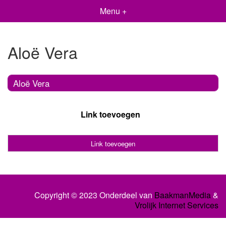
Menu +
Aloë Vera
Aloë Vera
Link toevoegen
Link toevoegen
Copyright © 2023 Onderdeel van
BaakmanMedia
&
Vrolijk Internet Services