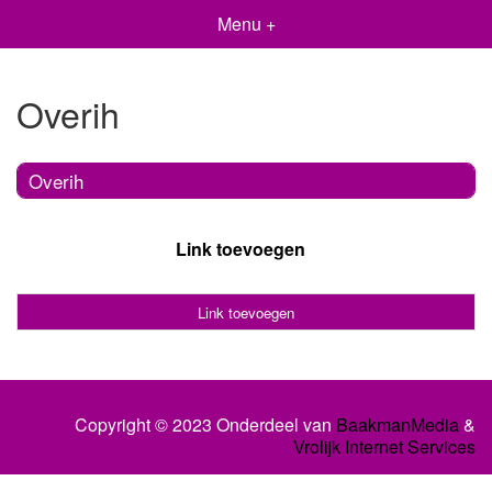
Menu +
Overih
Overih
Link toevoegen
Link toevoegen
Copyright © 2023 Onderdeel van
BaakmanMedia
&
Vrolijk Internet Services